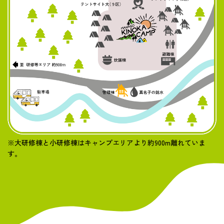
※大研修棟と小研修棟はキャンプエリアより約900m離れていま
す。