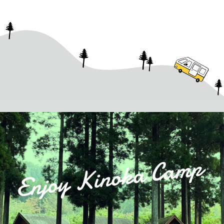
ー
シ
ョ
ン